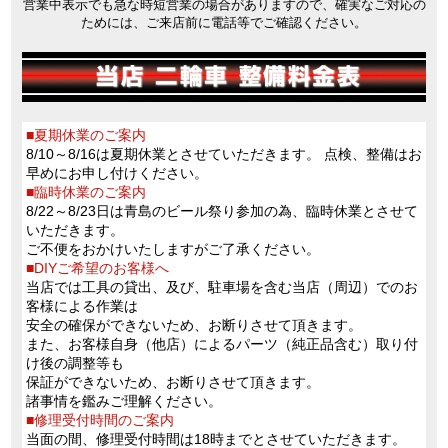
営業中表示でも急な時短営業の場合がありますので、確実なご対応の
CRF250RX のカラーリングを変更
ためには、ご来店前に電話等でご確認ください。
・2026/5/15
Honda E-Clutch を搭載した CBR400R E-Clutch を発売
・2026/5/15
Honda E-Clutch を搭載した NX400 E-Clutch を発売
・2026/5/15
原付二種スポーツモデル グロム のカラーバリエーションを変更
■夏期休業のご案内
・2026/5/8
8/10～8/16は夏期休業とさせていただきます。 点検、整備はお
原付二種スクーター Dio110・ベーシック のカラーバリエーションを変
早めにお申し付けください。
更
■臨時休業のご案内
・2026/4/17
8/22～8/23日は青島のビール祭り参加の為、臨時休業とさせて
アドベンチャースタイルの軽二輪スクーター ADV160 の装備を充実さ
いただきます。
せ、一部外観を変更
ご不便をおかけいたしますがご了承ください。
・2026/3/6
■DIYご希望のお客様へ
Honda E-Clutch をスロットルバイワイヤシステムと組み合わせて搭載
当店では工具の貸出、及び、駐車場を含む当店（周辺）でのお
た CB750 HORNET E-Clutch を発売
客様による作業は
・2026/3/6
安全の確保ができないため、お断りさせて頂きます。
Honda E-Clutch をスロットルバイワイヤシステムと組み合わせて搭載
また、お客様自身（他店）によるパーツ（純正品含む）取り付
た XL750 TRANSALP E-Clutch を発売
け後の調整等も
・2026/3/3
保証ができないため、お断りさせて頂きます。
2/22 通の駅くしま・バイクイベント アルバム掲載しました
諸事情を鑑みご理解ください。
・2026/2/20
■修理受付時間のご案内
大型プレミアムツアラー Gold Wing Tour のカラーバリエーションを変
当面の間、修理受付時間は18時までとさせていただきます。