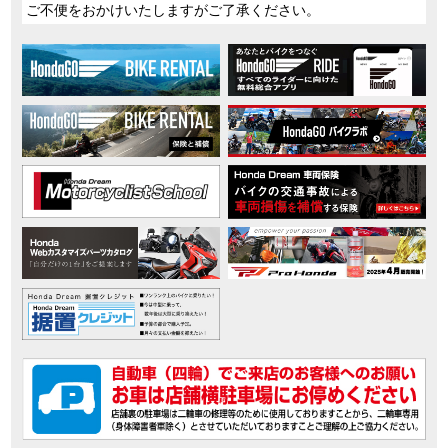
更
ご不便をおかけいたしますがご了承ください。
・2026/2/19
原付一種の電動二輪パーソナルコミューター ICON e: 誕生
・2026/1/30
大型クロスオーバーモデル X-ADV のカラーリングを変更
・2026/1/30
原付二種コミューター スーパーカブ C125 のカラーバリエーションを
更
・2026/1/30
原付二種レジャーバイク CT125・ハンターカブ のカラーバリエーショ
を変更
・2026/1/30
原付二種レジャーバイク ダックス125 のカラーバリエーションを変更
・2026/1/30
原付二種レジャーバイク モンキー125 のカラーバリエーションを変更
・2026/1/23
大型アドベンチャーモデル CRF1100L Africa Twin Adventure Sports ES
Dual Clutch Transmission のカラーリングを変更